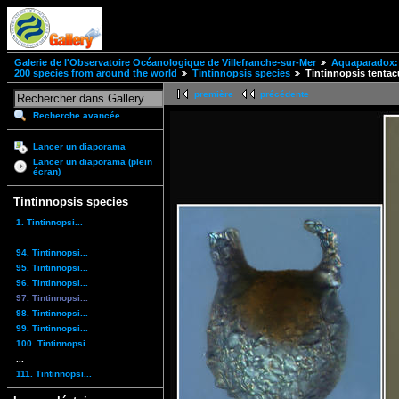
Galerie de l'Observatoire Océanologique de Villefranche-sur-Mer
Aquaparadox: 
200 species from around the world
Tintinnopsis species
Tintinnopsis tentac
première
précédente
Recherche avancée
Lancer un diaporama
Lancer un diaporama (plein
écran)
Tintinnopsis species
1. Tintinnopsi...
...
94. Tintinnopsi...
95. Tintinnopsi...
96. Tintinnopsi...
97. Tintinnopsi...
98. Tintinnopsi...
99. Tintinnopsi...
100. Tintinnopsi...
...
111. Tintinnopsi...