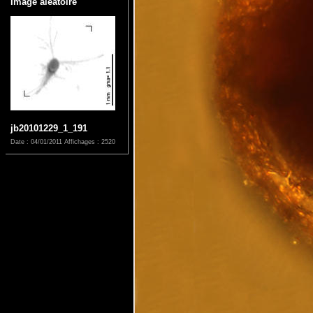
Image aléatoire
jb20101229_1_191
Date : 04/01/2011
Affichages : 2520