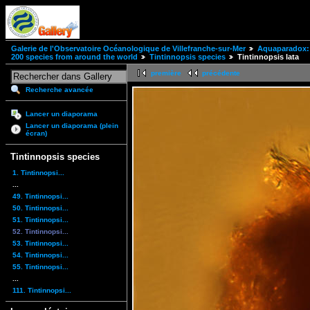
Galerie de l'Observatoire Océanologique de Villefranche-sur-Mer
Aquaparadox: 
200 species from around the world
Tintinnopsis species
Tintinnopsis lata
première
précédente
Recherche avancée
Lancer un diaporama
Lancer un diaporama (plein
écran)
Tintinnopsis species
1. Tintinnopsi...
...
49. Tintinnopsi...
50. Tintinnopsi...
51. Tintinnopsi...
52. Tintinnopsi...
53. Tintinnopsi...
54. Tintinnopsi...
55. Tintinnopsi...
...
111. Tintinnopsi...