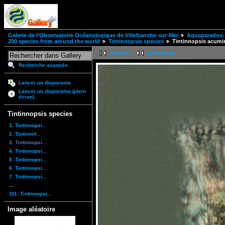
Galerie de l'Observatoire Océanologique de Villefranche-sur-Mer
Aquaparadox: 
200 species from around the world
Tintinnopsis species
Tintinnopsis acumi
première
précédente
Recherche avancée
Lancer un diaporama
Lancer un diaporama (plein
écran)
Tintinnopsis species
1. Tintinnopsi...
2. Tintinnid...
3. Tintinnopsi...
4. Tintinnopsi...
5. Tintinnopsi...
6. Tintinnopsi...
7. Tintinnopsi...
...
111. Tintinnopsi...
Image aléatoire