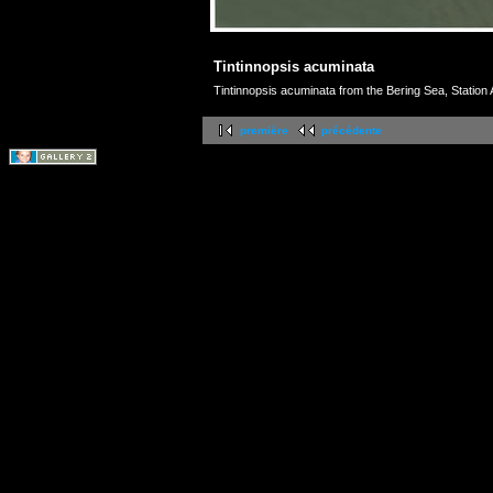
Tintinnopsis acuminata
Tintinnopsis acuminata from the Bering Sea, Station 
première
précédente