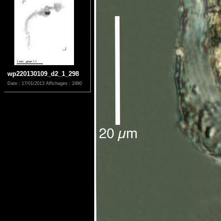
wp220130109_d2_1_298
Date : 17/01/2013
Affichages : 2490