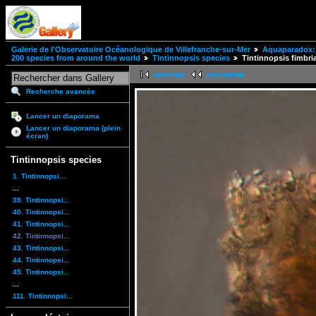
Galerie de l'Observatoire Océanologique de Villefranche-sur-Mer
Aquaparadox: 
200 species from around the world
Tintinnopsis species
Tintinnopsis fimbri
première
précédente
Recherche avancée
Lancer un diaporama
Lancer un diaporama (plein
écran)
Tintinnopsis species
1. Tintinnopsi...
...
39. Tintinnopsi...
40. Tintinnopsi...
41. Tintinnopsi...
42. Tintinnopsi...
43. Tintinnopsi...
44. Tintinnopsi...
45. Tintinnopsi...
...
111. Tintinnopsi...