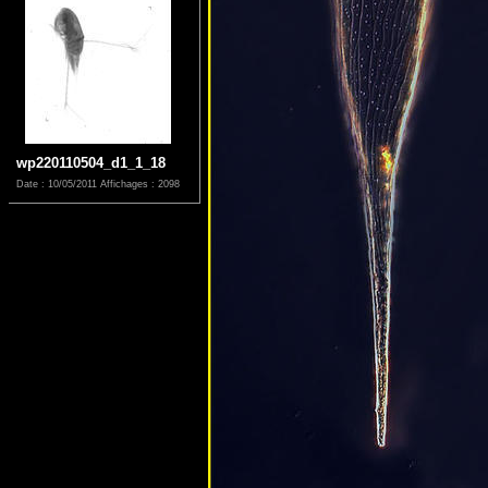
wp220110504_d1_1_18
Date : 10/05/2011
Affichages : 2098