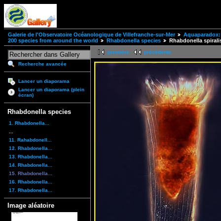
Galerie de l'Observatoire Océanologique de Villefranche-sur-Mer
Aquaparadox: 
200 species from around the world
Rhabdonella species
Rhabdonella spirali
première
précédente
Recherche avancée
Lancer un diaporama
Lancer un diaporama (plein
écran)
Rhabdonella species
1. Rhabdonella...
...
11. Rahabdonell...
12. Rhabdonella...
13. Rhabdonella...
14. Rhabdonella...
15. Rhabdonella...
16. Rhabdonella...
17. Rhabdonella...
Image aléatoire