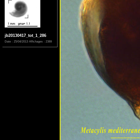
jb20130417_tot_1_286
Date : 25/04/2013
Affichages : 2389