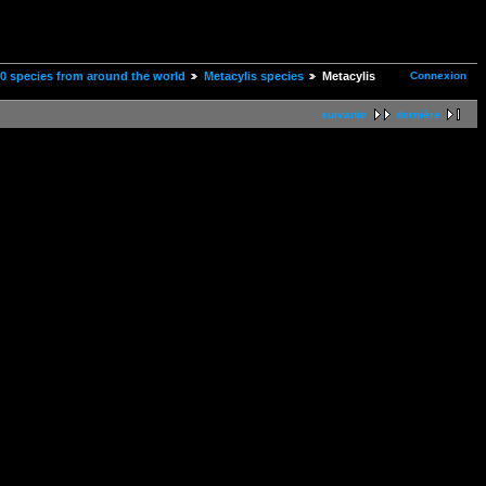
Connexion
00 species from around the world
Metacylis species
Metacylis
suivante
dernière