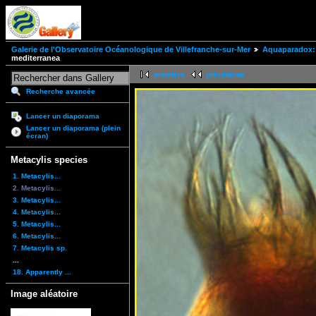
Galerie de l'Observatoire Océanologique de Villefranche-sur-Mer
Aquaparadox: 
mediterranea
première
précédente
Recherche avancée
Lancer un diaporama
Lancer un diaporama (plein
écran)
Metacylis species
1. Metacylis...
2. Metacylis...
3. Metacylis...
4. Metacylis...
5. Metacylis...
6. Metacylis...
7. Metacylis sp.
...
18. Apparently ...
Image aléatoire