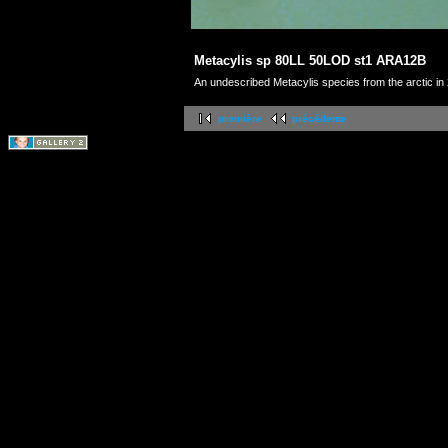
Metacylis sp 80LL 50LOD st1 ARA12B
An undescribed Metacylis species from the arctic in
première
précédente