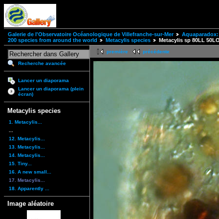
Galerie de l'Observatoire Océanologique de Villefranche-sur-Mer
Aquaparadox: 
200 species from around the world
Metacylis species
Metacylis sp 80LL 50L
première
précédente
Recherche avancée
Lancer un diaporama
Lancer un diaporama (plein
écran)
Metacylis species
1. Metacylis...
...
12. Metacylis...
13. Metacylis...
14. Metacylis...
15. Tiny...
16. A new small...
17. Metacylis...
18. Apparently ...
Image aléatoire