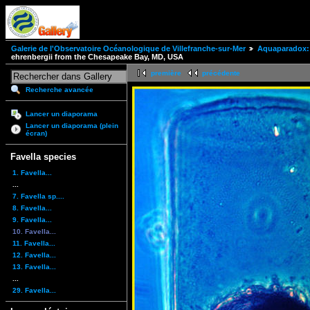
Galerie de l'Observatoire Océanologique de Villefranche-sur-Mer
Aquaparadox: 
ehrenbergii from the Chesapeake Bay, MD, USA
première
précédente
Recherche avancée
Lancer un diaporama
Lancer un diaporama (plein
écran)
Favella species
1. Favella...
...
7. Favella sp....
8. Favella...
9. Favella...
10. Favella...
11. Favella...
12. Favella...
13. Favella...
...
29. Favella...