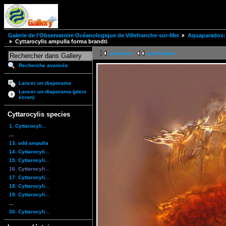
Galerie de l'Observatoire Océanologique de Villefranche-sur-Mer
Aquaparadox: 
Cyttarocylis ampulla forma brandti
première
précédente
Recherche avancée
Lancer un diaporama
Lancer un diaporama (plein
écran)
Cyttarocylis species
1. Cyttarocyli...
...
13. odd ampulla
14. Cyttarocyli...
15. Cyttarocyli...
16. Cyttarocyli...
17. Cyttarocyli...
18. Cyttarocyli...
19. Cyttarocyli...
...
30. Cyttarocyli...