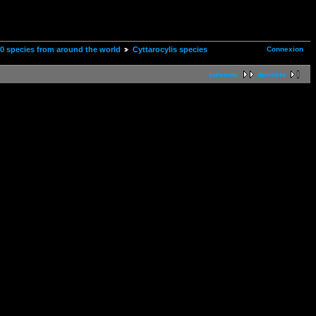
Connexion
00 species from around the world
Cyttarocylis species
suivante
dernière