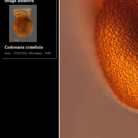
Image aléatoire
Codonaria cistellula
Date : 07/01/2011
Affichages : 3596