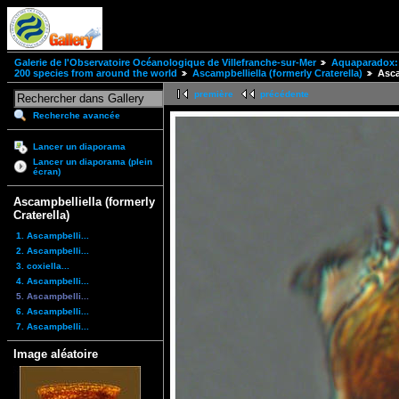
Galerie de l'Observatoire Océanologique de Villefranche-sur-Mer
Aquaparadox: 
200 species from around the world
Ascampbelliella (formerly Craterella)
Asca
première
précédente
Recherche avancée
Lancer un diaporama
Lancer un diaporama (plein
écran)
Ascampbelliella (formerly
Craterella)
1. Ascampbelli...
2. Ascampbelli...
3. coxiella...
4. Ascampbelli...
5. Ascampbelli...
6. Ascampbelli...
7. Ascampbelli...
Image aléatoire