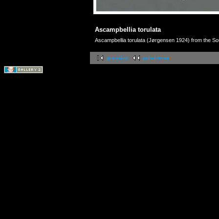
Ascampbellia torulata
Ascampbellia torulata (Jørgensen 1924) from the S
première
précédente