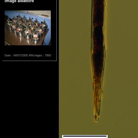
Image aléatoire
Date : 04/07/2005
Affichages : 7892