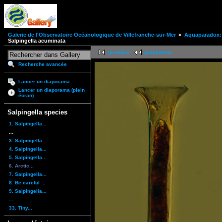
Galerie de l'Observatoire Océanologique de Villefranche-sur-Mer
Aquaparadox: 
Salpingella acuminata
première
précédente
Recherche avancée
Lancer un diaporama
Lancer un diaporama (plein
écran)
Salpingella species
1. Salpingella...
...
3. Salpingella...
4. Salpingella...
5. Salpingella...
6. Arctic...
7. Salpingella...
8. Be careful ...
9. Salpingella...
...
33. Tiny...