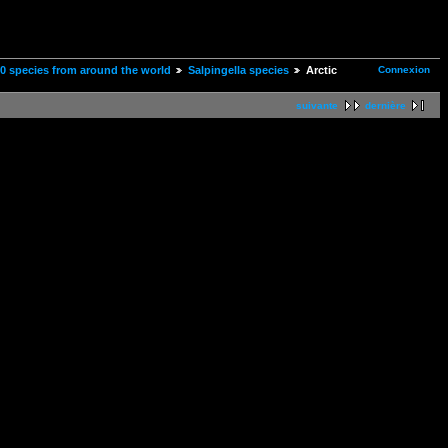
Connexion
00 species from around the world
Salpingella species
Arctic
suivante
dernière