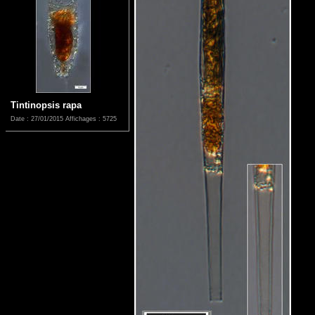
Tintinopsis rapa
Date : 27/01/2015
Affichages : 5725