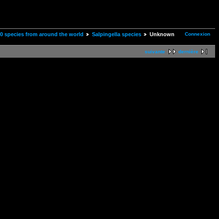
Connexion
00 species from around the world
Salpingella species
Unknown
suivante
dernière