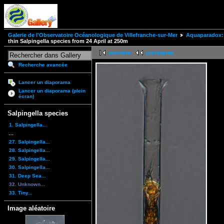
Galerie de l'Observatoire Océanologique de Villefranche-sur-Mer
Aquaparadox: 
thin Salpingella species from 24 April at 250m
première
précédente
Recherche avancée
Lancer un diaporama
Lancer un diaporama (plein
écran)
Salpingella species
1. Salpingella...
...
27. Salpingella...
28. Salpingella...
29. Salpingella...
30. Salpingella...
31. Deep Sea...
32. Unknown...
33. Tiny...
Image aléatoire