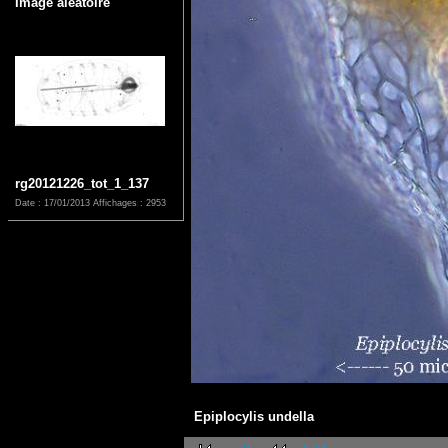
Image aléatoire
rg20121226_tot_1_137
Date : 17/01/2013
Affichages : 2953
Epiplocylis undella