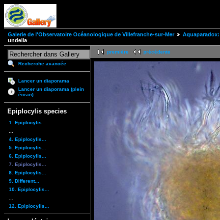
Galerie de l'Observatoire Océanologique de Villefranche-sur-Mer
Aquaparadox: 
undella
première
précédente
Recherche avancée
Lancer un diaporama
Lancer un diaporama (plein
écran)
Epiplocylis species
1. Epiplocylis...
...
4. Epiplocylis...
5. Epiplocylis...
6. Epiplocylis...
7. Epiplocylis...
8. Epiplocylis...
9. Different...
10. Epiplocylis...
...
12. Epiplocylis...