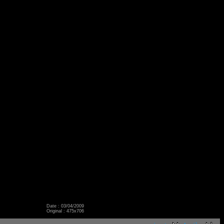
Date : 03/04/2009
Original : 475x706