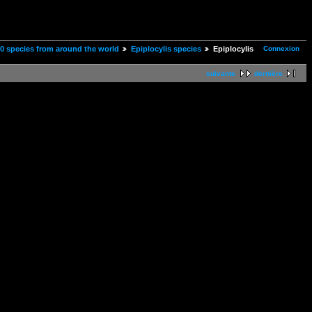
Connexion
00 species from around the world
Epiplocylis species
Epiplocylis
suivante
dernière