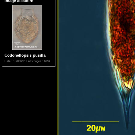
Image aléatoire
Codonellopsis pusilla
Date : 10/05/2012
Affichages : 6659