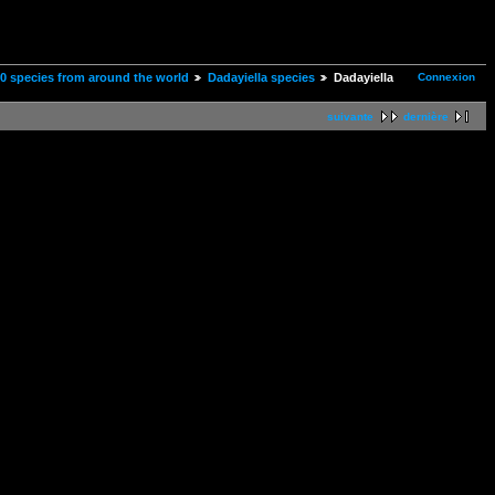
Connexion
00 species from around the world
Dadayiella species
Dadayiella
suivante
dernière