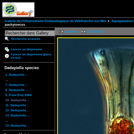
Galerie de l'Observatoire Océanologique de Villefranche-sur-Mer
Aquaparadox: 
pachytoecus
première
précédente
Recherche avancée
Lancer un diaporama
Lancer un diaporama (plein
écran)
Dadayiella species
1. Dadayiella ...
...
7. Dadayiella ...
8. Dadayiella ...
9. From Entz 1884
10. Dadayiella ...
11. Dadayiella ...
12. Dadayiella ...
13. Dadayiella ...
...
15. Dadayiella ...