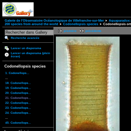
Galerie de l'Observatoire Océanologique de Villefranche-sur-Mer
Aquaparadox: 
200 species from around the world
Codonellopsis species
Codonellopsis or
première
précédente
Recherche avancée
Lancer un diaporama
Lancer un diaporama (plein
écran)
Codonellopsis species
1. Codonellops...
...
18. Codonellops...
19. Codonellops...
20. Codonellops...
21. Codonellops...
22. Codonellops...
23. Codonellops...
24. Codonellops...
...
45. Codonellops...