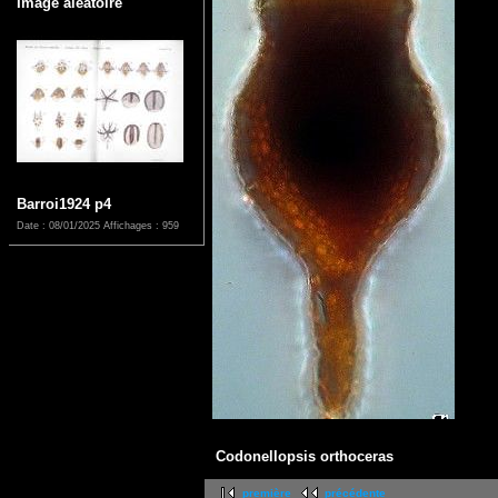
Image aléatoire
Barroi1924 p4
Date : 08/01/2025
Affichages : 959
Codonellopsis orthoceras
première
précédente