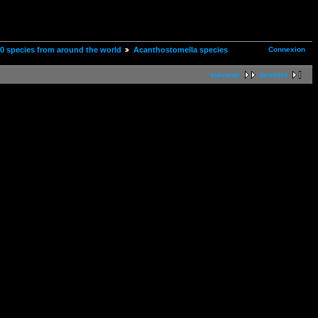
Connexion
00 species from around the world
Acanthostomella species
suivante
dernière