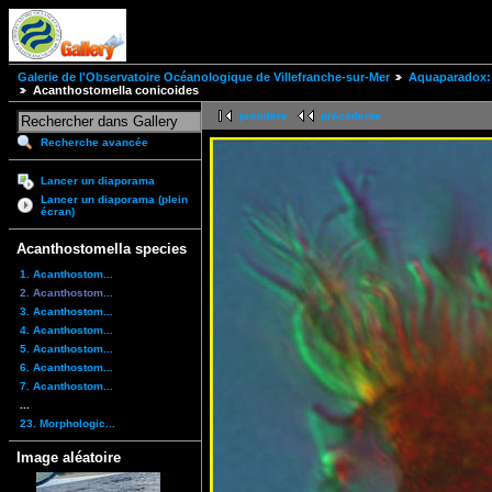
Galerie de l'Observatoire Océanologique de Villefranche-sur-Mer
Aquaparadox: 
Acanthostomella conicoides
première
précédente
Recherche avancée
Lancer un diaporama
Lancer un diaporama (plein
écran)
Acanthostomella species
1. Acanthostom...
2. Acanthostom...
3. Acanthostom...
4. Acanthostom...
5. Acanthostom...
6. Acanthostom...
7. Acanthostom...
...
23. Morphologic...
Image aléatoire