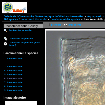
Galerie de l'Observatoire Océanologique de Villefranche-sur-Mer
Aquaparadox: 
200 species from around the world
Laackmanniella species
Laackmanniella 
première
précédente
Recherche avancée
Lancer un diaporama
Lancer un diaporama (plein
écran)
Laackmanniella species
1. Laackmannie...
...
3. Laackmannie...
4. Laacmnannie...
5. Laackmannni...
6. Laackmannie...
7. Laackmannie...
8. Laackmannie...
9. Laackmannie...
Image aléatoire