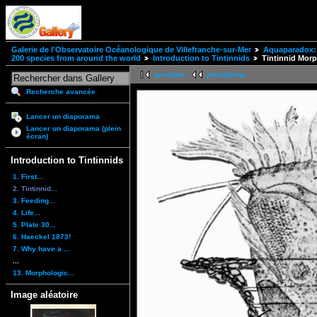
Galerie de l'Observatoire Océanologique de Villefranche-sur-Mer
Aquaparadox: 
200 species from around the world
Introduction to Tintinnids
Tintinnid Mor
première
précédente
Recherche avancée
Lancer un diaporama
Lancer un diaporama (plein
écran)
Introduction to Tintinnids
1. First...
2. Tintinnid...
3. Feeding...
4. Life...
5. Plate 30...
6. Haeckel 1873!
7. Why have a ...
...
13. Morphologic...
Image aléatoire