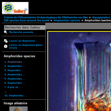
Galerie de l'Observatoire Océanologique de Villefranche-sur-Mer
Aquaparadox: 
200 species from around the world
Amphorides species
Amphorides laackm
Recherche avancée
Lancer un diaporama
Lancer un diaporama (plein
écran)
Amphorides species
1. Amphorides ...
2. Amphorides ...
3. Amporides...
4. Amphorides ...
5. Amphorides ...
6. Amphorides ...
7. A pair of...
...
16. Amphorides ...
Image aléatoire