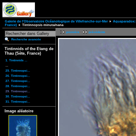
Galerie de l'Observatoire Océanologique de Villefranche-sur-Mer
Aquaparadox: 
France)
Tintinnopsis minuta/nana
première
précédente
Recherche avancée
Tintinnids of the Etang de
Thau (Sète, France)
1. Tintinnids ...
...
25. Tintinnopsi...
26. Tintinnopsi...
27. Tintinnopsi...
28. Tintinnopsi...
29. Tintinnopsi...
30. Tintinnopsi...
31. Tintinnopsi...
Image aléatoire