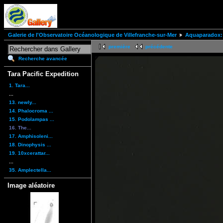
Galerie de l'Observatoire Océanologique de Villefranche-sur-Mer
Aquaparadox: 
première
précédente
Recherche avancée
Tara Pacific Expedition
1. Tara...
...
13. newly...
14. Phalocroma ...
15. Podolampas ...
16. The...
17. Amphisoleni...
18. Dinophysis ...
19. 10xcerattar...
...
35. Amplectella...
Image aléatoire