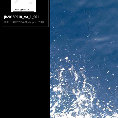
jb20130918_tot_1_901
Date : 14/02/2014
Affichages : 2360