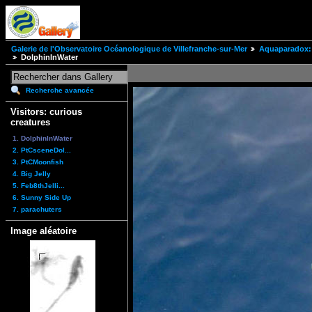
Galerie de l'Observatoire Océanologique de Villefranche-sur-Mer
Aquaparadox: 
DolphinInWater
Recherche avancée
Visitors: curious
creatures
1. DolphinInWater
2. PtCsceneDol...
3. PtCMoonfish
4. Big Jelly
5. Feb8thJelli...
6. Sunny Side Up
7. parachuters
Image aléatoire