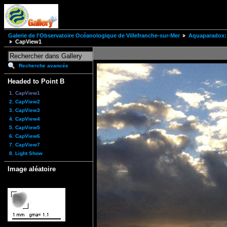
Galerie de l'Observatoire Océanologique de Villefranche-sur-Mer
Aquaparadox: 
CapView1
Recherche avancée
Headed to Point B
1. CapView1
2. CapView2
3. CapView3
4. CapView4
5. CapView5
6. CapView6
7. CapView7
8. Light Show
Image aléatoire