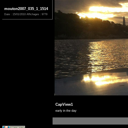
mouton2007_035_1_1514
Date : 15/01/2010
Affichages : 9779
CapView1
early in the day