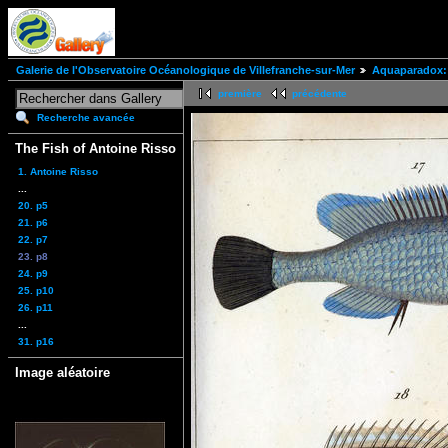
Galerie de l'Observatoire Océanologique de Villefranche-sur-Mer
Aquaparadox: 
première
précédente
Recherche avancée
The Fish of Antoine Risso
1. Antoine Risso
...
20. p5
21. p6
22. p7
23. p8
24. p9
25. p10
26. p11
...
31. p16
Image aléatoire