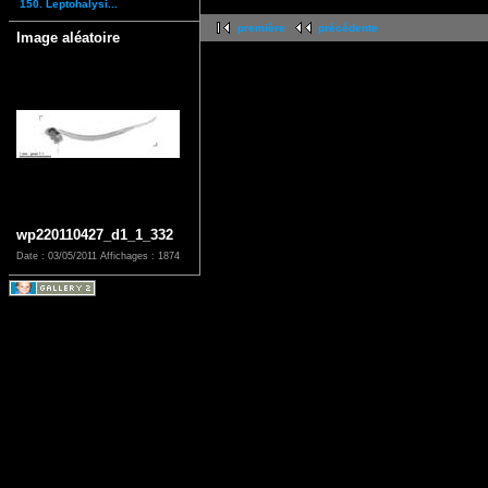
150. Leptohalysi...
première
précédente
Image aléatoire
wp220110427_d1_1_332
Date : 03/05/2011
Affichages : 1874