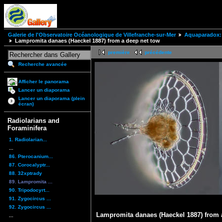
Galerie de l'Observatoire Océanologique de Villefranche-sur-Mer
Aquaparadox: 
Lampromita danaes (Haeckel 1887) from a deep net tow
première
précédente
Recherche avancée
Afficher le panorama
Lancer un diaporama
Lancer un diaporama (plein
écran)
Radiolarians and
Foraminifera
1. Radiolarian...
...
86. Pterocanium...
87. Corocalyptr...
88. 32xptrady
89. Lampromita ...
90. Tripodocyrt...
91. Zygocircus ...
92. Zygocircus ...
Lampromita danaes (Haeckel 1887) from 
...