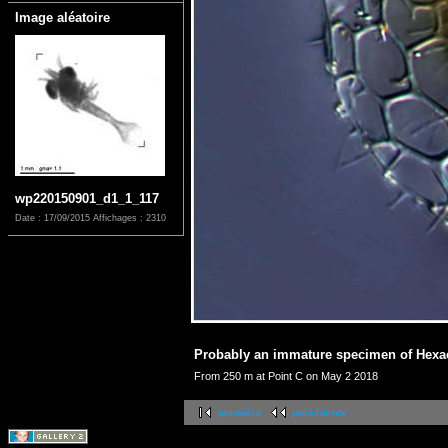
Image aléatoire
wp220150901_d1_1_117
Date : 17/09/2015
Affichages : 2310
Probably an immature specimen of Hex
From 250 m at Point C on May 2 2018
première
précédente