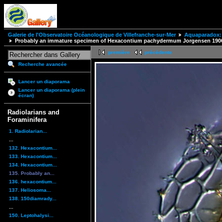
Galerie de l'Observatoire Océanologique de Villefranche-sur-Mer
Aquaparadox: 
Probably an immature specimen of Hexacontium pachydermum Jorgensen 190
première
précédente
Recherche avancée
Lancer un diaporama
Lancer un diaporama (plein
écran)
Radiolarians and
Foraminifera
1. Radiolarian...
...
132. Hexacontium...
133. Hexacontium...
134. Hexacontium...
135. Probably an...
136. hexacontium...
137. Heliosoma...
138. 150diamrady...
...
150. Leptohalysi...