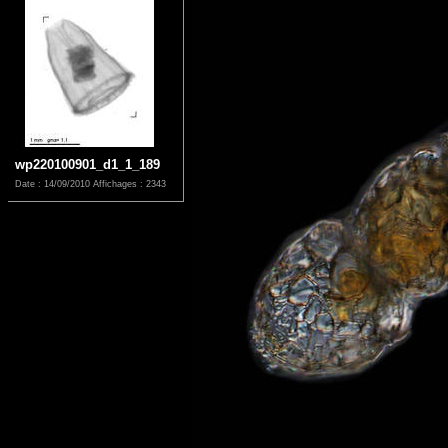
wp220100901_d1_1_189
Date : 14/09/2010
Affichages : 2343