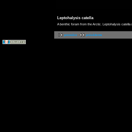
Leptohalysis catella
A benthic foram from the Arctic. Leptohalysis catella
première
précédente