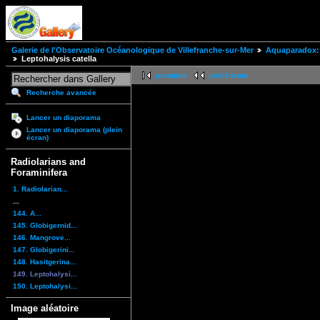
Galerie de l'Observatoire Océanologique de Villefranche-sur-Mer
Aquaparadox: 
Leptohalysis catella
première
précédente
Recherche avancée
Lancer un diaporama
Lancer un diaporama (plein
écran)
Radiolarians and
Foraminifera
1. Radiolarian...
...
144. A...
145. Globigernid...
146. Mangrove...
147. Globigerini...
148. Hasitgerina...
149. Leptohalysi...
150. Leptohalysi...
Image aléatoire