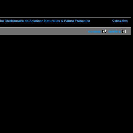
Connexion
n the Dictionnaire de Sciences Naturelles & Faune Française
suivante
dernière