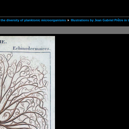
the diversity of planktonic microorganisms
Illustrations by Jean Gabriel Prêtre i