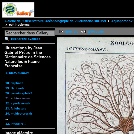
Galerie de l'Observatoire Océanologique de Villefranche-sur-Mer
Aquaparadox: 
echinoderms
première
précédente
Recherche avancée
Illustrations by Jean
Gabriel Prêtre in the
Dictionnaire de Sciences
Naturelles & Faune
Française
1. DictAlbumCvr
...
18. daphne2
19. Daphnids
20. penatuleplate3
21. echinoderms
22. eyeclawcrab
23. fatlobsters
24. multicolorcrab
...
42. Infusoire...
Image aléatoire