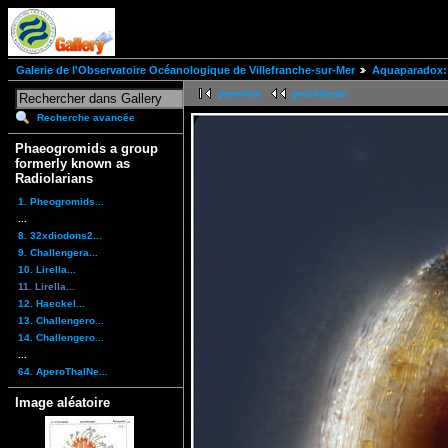
Galerie de l'Observatoire Océanologique de Villefranche-sur-Mer
Aquaparadox: 
première
précédente
Recherche avancée
Phaeogromids a group
formerly known as
Radiolarians
1. Pheogromids...
...
8. 32xdiodons2...
9. Challengera...
10. Lirella...
11. Lirella...
12. Haeckel...
13. Challengero...
14. Challengero...
...
64. AperoThalNe...
Image aléatoire