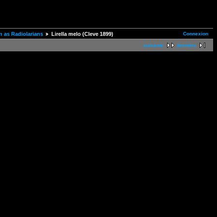
Connexion
 as Radiolarians
Lirella melo (Cleve 1899)
suivante
dernière