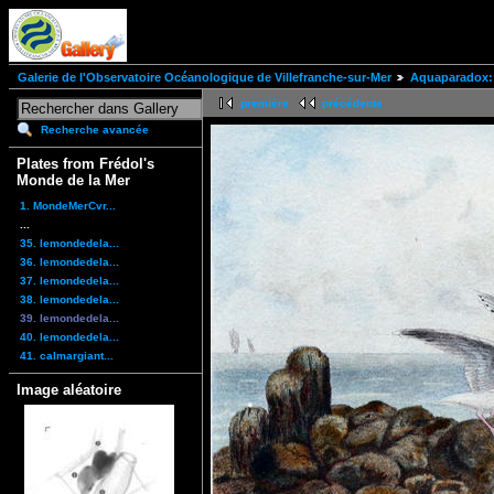
Galerie de l'Observatoire Océanologique de Villefranche-sur-Mer
Aquaparadox: 
première
précédente
Recherche avancée
Plates from Frédol's
Monde de la Mer
1. MondeMerCvr...
...
35. lemondedela...
36. lemondedela...
37. lemondedela...
38. lemondedela...
39. lemondedela...
40. lemondedela...
41. calmargiant...
Image aléatoire