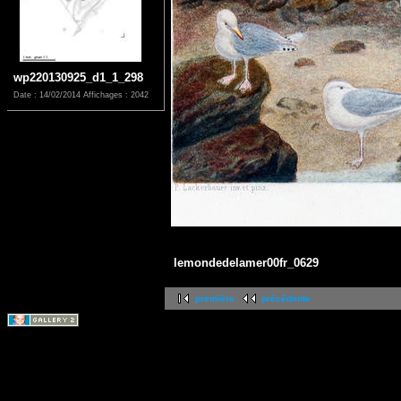
wp220130925_d1_1_298
Date : 14/02/2014
Affichages : 2042
lemondedelamer00fr_0629
première
précédente