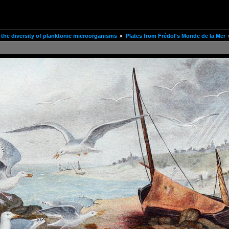
the diversity of planktonic microorganisms
Plates from Frédol's Monde de la Mer