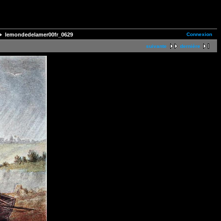
Connexion
lemondedelamer00fr_0629
suivante
dernière