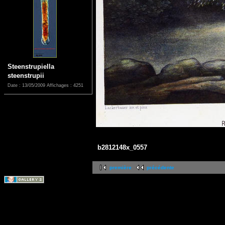
Steenstrupiella
steenstrupii
Date : 13/05/2009
Affichages : 4251
b2812148x_0557
première
précédente