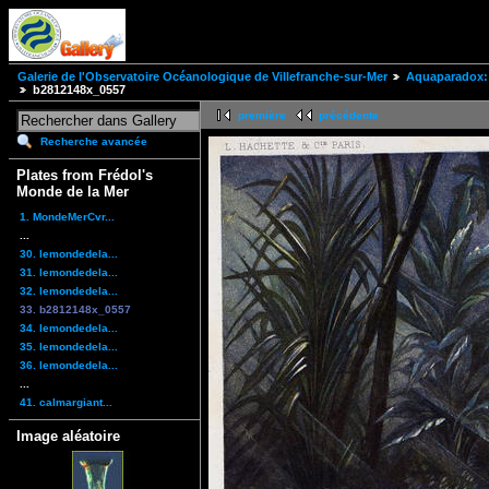
Galerie de l'Observatoire Océanologique de Villefranche-sur-Mer
Aquaparadox: 
b2812148x_0557
première
précédente
Recherche avancée
Plates from Frédol's
Monde de la Mer
1. MondeMerCvr...
...
30. lemondedela...
31. lemondedela...
32. lemondedela...
33. b2812148x_0557
34. lemondedela...
35. lemondedela...
36. lemondedela...
...
41. calmargiant...
Image aléatoire