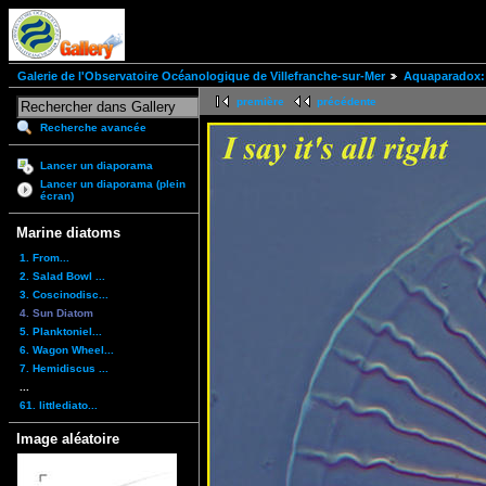
Galerie de l'Observatoire Océanologique de Villefranche-sur-Mer
Aquaparadox: 
première
précédente
Recherche avancée
Lancer un diaporama
Lancer un diaporama (plein
écran)
Marine diatoms
1. From...
2. Salad Bowl ...
3. Coscinodisc...
4. Sun Diatom
5. Planktoniel...
6. Wagon Wheel...
7. Hemidiscus ...
...
61. littlediato...
Image aléatoire