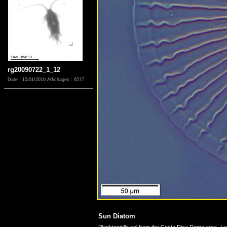
rg20090722_1_12
Date : 15/01/2010
Affichages : 6577
Sun Diatom
Planktoniella sol from the Costa Rica Dome area- Lug