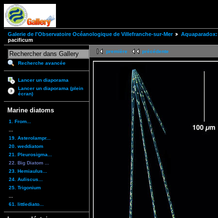
Galerie de l'Observatoire Océanologique de Villefranche-sur-Mer
Aquaparadox: 
pacificum
première
précédente
Recherche avancée
Lancer un diaporama
Lancer un diaporama (plein
écran)
Marine diatoms
1. From...
...
19. Asterolampr...
20. weddiatom
21. Pleurosigma...
22. Big Diatom ...
23. Hemiaulus...
24. Auliscus...
25. Trigonium
...
61. littlediato...