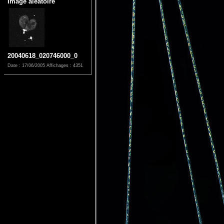
Image aléatoire
20040618_020746000_0
Date : 17/06/2005
Affichages : 4351