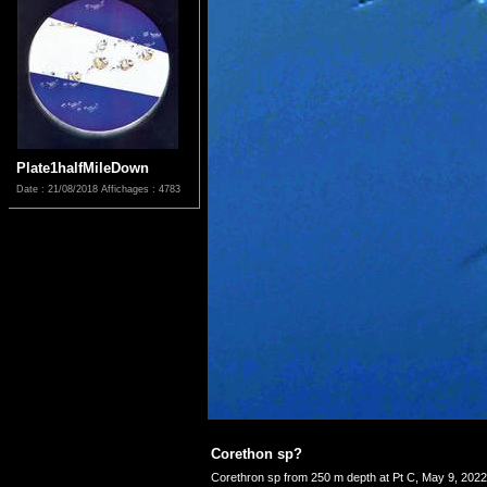
Plate1halfMileDown
Date : 21/08/2018
Affichages : 4783
Corethon sp?
Corethron sp from 250 m depth at Pt C, May 9, 2022