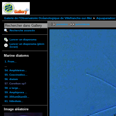
Galerie de l'Observatoire Océanologique de Villefranche-sur-Mer
Aquaparadox: 
première
précédente
Recherche avancée
Lancer un diaporama
Lancer un diaporama (plein
écran)
Marine diatoms
1. From...
...
54. Amphitetras...
55. Coscinodisc...
56. diatom
57. Corethon sp?
58. a large...
59. Amphiprora ...
60. 350umDiamDi...
61. littlediato...
Image aléatoire