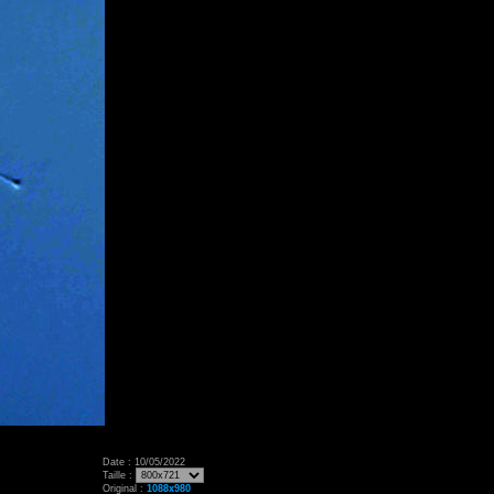
Date : 10/05/2022
Taille :
Original :
1088x980