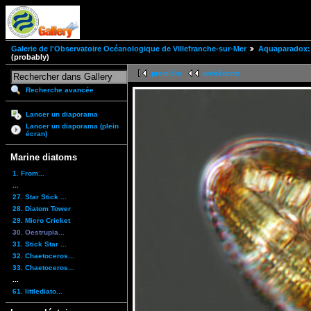
Galerie de l'Observatoire Océanologique de Villefranche-sur-Mer
Aquaparadox: 
(probably)
première
précédente
Recherche avancée
Lancer un diaporama
Lancer un diaporama (plein
écran)
Marine diatoms
1. From...
...
27. Star Stick ...
28. Diatom Tower
29. Micro Cricket
30. Oestrupia...
31. Stick Star ...
32. Chaetoceros...
33. Chaetoceros...
...
61. littlediato...