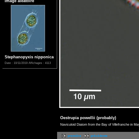
Image aléatoire
Stephanopyxis nipponica
Date : 10/11/2019
Affichages : 4113
Oestrupia powellii (probably)
Naviculoid Diatom from the Bay of Villefranche in M
première
précédente