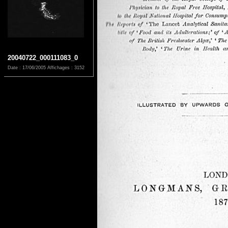
20040722_000111083_0
Date : 17/06/2005
Affichages : 3152