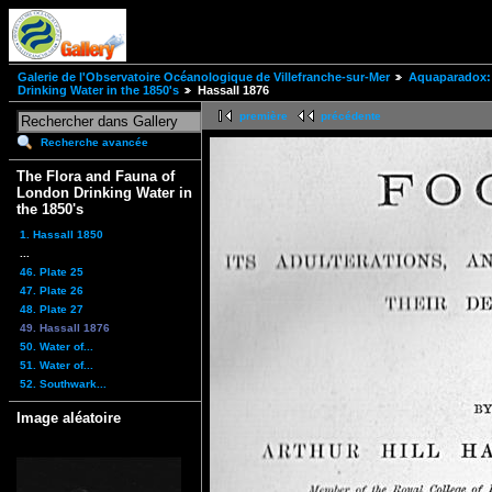
Galerie de l'Observatoire Océanologique de Villefranche-sur-Mer
Aquaparadox: 
Drinking Water in the 1850's
Hassall 1876
première
précédente
Recherche avancée
The Flora and Fauna of
London Drinking Water in
the 1850's
1. Hassall 1850
...
46. Plate 25
47. Plate 26
48. Plate 27
49. Hassall 1876
50. Water of...
51. Water of...
52. Southwark...
Image aléatoire