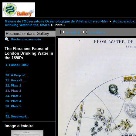
Galerie de l'Observatoire Océanologique de Villefranche-sur-Mer
Aquaparadox: 
Drinking Water in the 1850's
Plate 2
première
précédente
Recherche avancée
The Flora and Fauna of
London Drinking Water in
the 1850's
1. Hassall 1850
...
20. A Drop of...
21. Hassall...
22. Plate 1
23. Plate 2
24. Plate 3
25. Plate 4
26. Plate 5
...
52. Southwark...
Image aléatoire