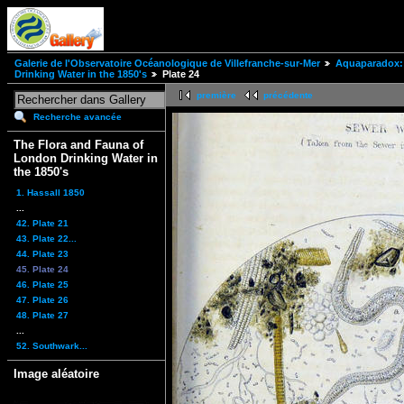
Galerie de l'Observatoire Océanologique de Villefranche-sur-Mer
Aquaparadox: 
Drinking Water in the 1850's
Plate 24
première
précédente
Recherche avancée
The Flora and Fauna of
London Drinking Water in
the 1850's
1. Hassall 1850
...
42. Plate 21
43. Plate 22...
44. Plate 23
45. Plate 24
46. Plate 25
47. Plate 26
48. Plate 27
...
52. Southwark...
Image aléatoire