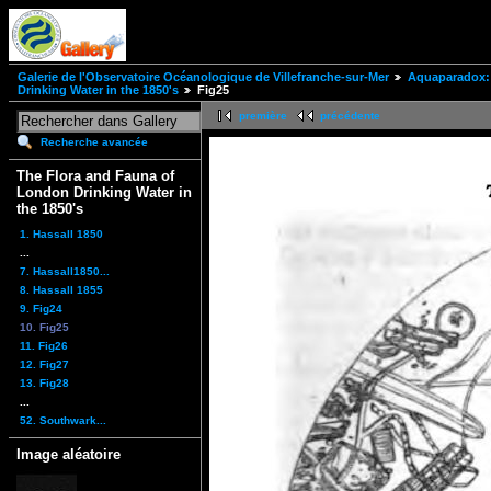
Galerie de l'Observatoire Océanologique de Villefranche-sur-Mer
Aquaparadox: 
Drinking Water in the 1850's
Fig25
première
précédente
Recherche avancée
The Flora and Fauna of
London Drinking Water in
the 1850's
1. Hassall 1850
...
7. Hassall1850...
8. Hassall 1855
9. Fig24
10. Fig25
11. Fig26
12. Fig27
13. Fig28
...
52. Southwark...
Image aléatoire