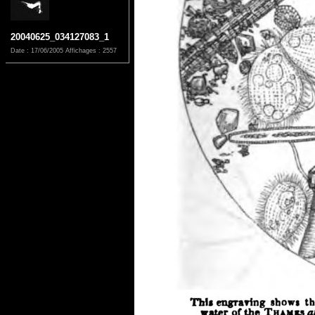
20040625_034127083_1
Date : 17/06/2005
Affichages : 2557