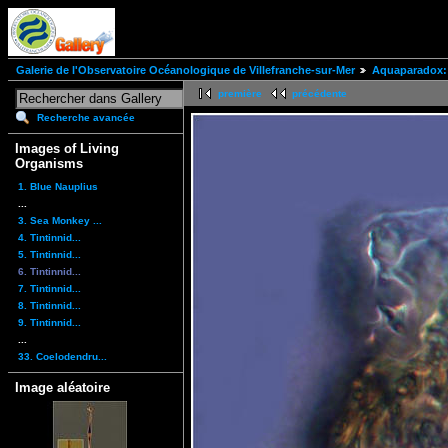
Galerie de l'Observatoire Océanologique de Villefranche-sur-Mer
Aquaparadox: 
première
précédente
Recherche avancée
Images of Living
Organisms
1. Blue Nauplius
...
3. Sea Monkey ...
4. Tintinnid...
5. Tintinnid...
6. Tintinnid...
7. Tintinnid...
8. Tintinnid...
9. Tintinnid...
...
33. Coelodendru...
Image aléatoire