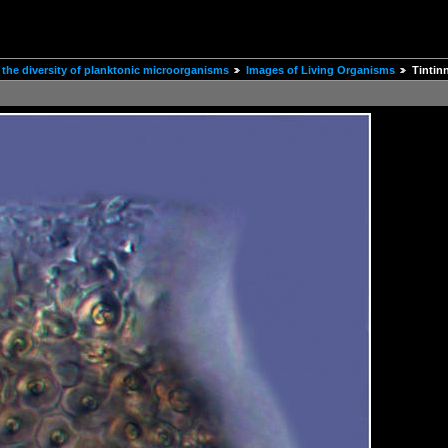
the diversity of planktonic microorganisms
Images of Living Organisms
Tintin