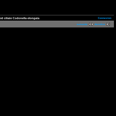
Connexion
nid ciliate Codonella elongata
suivante
dernière