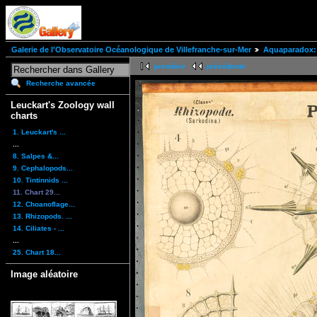
Galerie de l'Observatoire Océanologique de Villefranche-sur-Mer
Aquaparadox: 
première
précédente
Recherche avancée
Leuckart's Zoology wall
charts
1. Leuckart's ...
...
8. Salpes &...
9. Cephalopods...
10. Tintinnids ...
11. Chart 29...
12. Choanoflage...
13. Rhizopods. ...
14. Ciliates - ...
...
25. Chart 18...
Image aléatoire