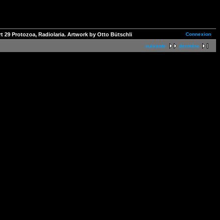
Connexion
t 29 Protozoa, Radiolaria. Artwork by Otto Bütschli
suivante
dernière