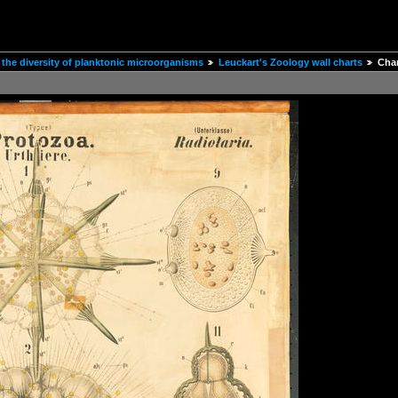
the diversity of planktonic microorganisms
Leuckart's Zoology wall charts
Char