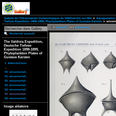
Galerie de l'Observatoire Océanologique de Villefranche-sur-Mer
Aquaparadox: 
Tiefsee-Expedition 1898-1899, Phytoplankton Plates of Gustave Karsten
wissen
première
précédente
Recherche avancée
The Valdivia Expedition,
Deutsche Tiefsee-
Expedition 1898-1899,
Phytoplankton Plates of
Gustave Karsten
1. AntarcticCover
...
50. wissenschaf...
51. wissenschaf...
52. wissenschaf...
53. wissenschaf...
54. wissenschaf...
55. wissenschaf...
56. wissenschaf...
Image aléatoire