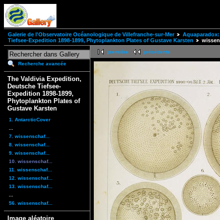
Galerie de l'Observatoire Océanologique de Villefranche-sur-Mer
Aquaparadox: 
Tiefsee-Expedition 1898-1899, Phytoplankton Plates of Gustave Karsten
wissen
première
précédente
Recherche avancée
The Valdivia Expedition,
Deutsche Tiefsee-
Expedition 1898-1899,
Phytoplankton Plates of
Gustave Karsten
1. AntarcticCover
...
7. wissenschaf...
8. wissenschaf...
9. wissenschaf...
10. wissenschaf...
11. wissenschaf...
12. wissenschaf...
13. wissenschaf...
...
56. wissenschaf...
Image aléatoire