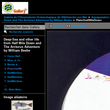
Galerie de l'Observatoire Océanologique de Villefranche-sur-Mer
Aquaparadox: 
Down and The Arcturus Adventure by William Beebe
Plate1halfMileDown
première
précédente
Recherche avancée
Deep-Sea and other life
from Half Mile Down and
The Arcturus Adventure
by William Beebe
1. Cover Half ...
2. Mise_à_l'e...
3. Beebe &...
4. Plate1halfM...
5. HalfMileDow...
6. HalfMileDow...
7. HalfMileDow...
...
41. Mola Mola...
Image aléatoire