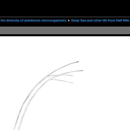
the diversity of planktonic microorganisms
Deep-Sea and other life from Half Mi