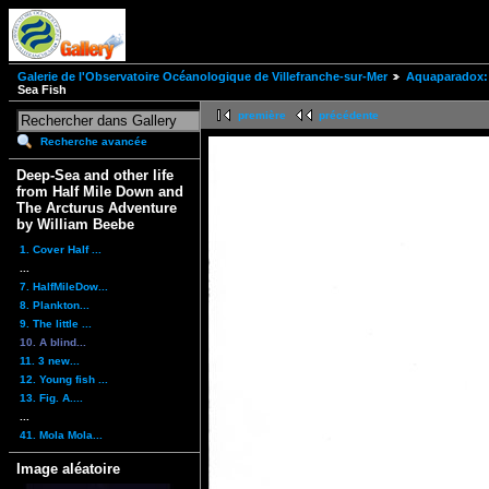
Galerie de l'Observatoire Océanologique de Villefranche-sur-Mer
Aquaparadox: 
Sea Fish
première
précédente
Recherche avancée
Deep-Sea and other life
from Half Mile Down and
The Arcturus Adventure
by William Beebe
1. Cover Half ...
...
7. HalfMileDow...
8. Plankton...
9. The little ...
10. A blind...
11. 3 new...
12. Young fish ...
13. Fig. A....
...
41. Mola Mola...
Image aléatoire