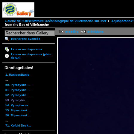
Galerie de l'Observatoire Océanologique de Villefranche-sur-Mer
Aquaparadox: 
from the Bay of Villefranche
première
précédente
Recherche avancée
Lancer un diaporama
Lancer un diaporama (plein
écran)
Dinoflagellates!
1. RanipesBanjo
...
50. Pyrocystis ...
51. Pyrocystis ...
52. Pyrocystis ...
53. Pyrocytis...
54. Pyrophacus
55. Triposoleni...
56. Triposoleni...
...
71. Kofoid Desk...