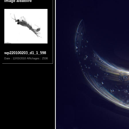
Image aléatoire
wp220100203_d1_1_598
Date : 12/03/2010
Affichages : 2536