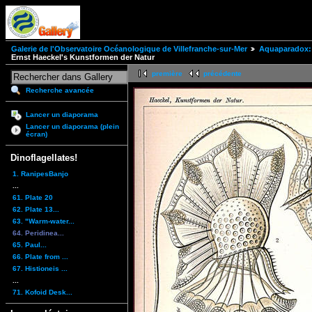
Galerie de l'Observatoire Océanologique de Villefranche-sur-Mer
Aquaparadox: 
Ernst Haeckel's Kunstformen der Natur
première
précédente
Recherche avancée
Lancer un diaporama
Lancer un diaporama (plein
écran)
Dinoflagellates!
1. RanipesBanjo
...
61. Plate 20
62. Plate 13...
63. "Warm-water...
64. Peridinea...
65. Paul...
66. Plate from ...
67. Histioneis ...
...
71. Kofoid Desk...