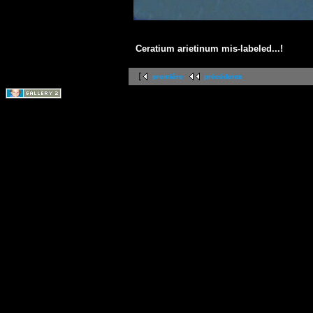
Ceratium arietinum mis-labeled...!
première
précédente