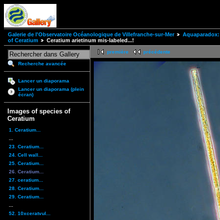
Galerie de l'Observatoire Océanologique de Villefranche-sur-Mer
Aquaparadox: 
of Ceratium
Ceratium arietinum mis-labeled...!
première
précédente
Recherche avancée
Lancer un diaporama
Lancer un diaporama (plein
écran)
Images of species of
Ceratium
1. Ceratium...
...
23. Ceratium...
24. Cell wall...
25. Ceratium...
26. Ceratium...
27. ceratium...
28. Ceratium...
29. Ceratium...
...
52. 10xceratvul...