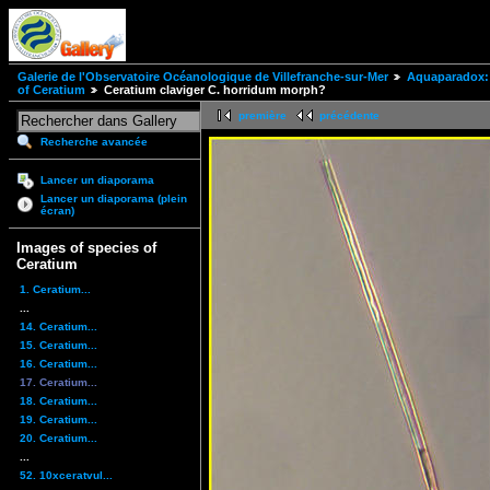
Galerie de l'Observatoire Océanologique de Villefranche-sur-Mer
Aquaparadox: 
of Ceratium
Ceratium claviger C. horridum morph?
première
précédente
Recherche avancée
Lancer un diaporama
Lancer un diaporama (plein
écran)
Images of species of
Ceratium
1. Ceratium...
...
14. Ceratium...
15. Ceratium...
16. Ceratium...
17. Ceratium...
18. Ceratium...
19. Ceratium...
20. Ceratium...
...
52. 10xceratvul...