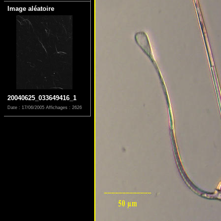
Image aléatoire
20040625_033649416_1
Date : 17/06/2005
Affichages : 2626