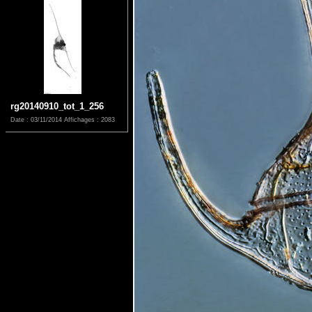
rg20140910_tot_1_256
Date : 03/11/2014
Affichages : 2083