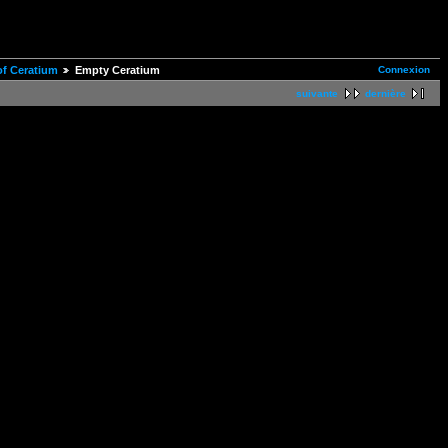
Connexion
of Ceratium
Empty Ceratium
suivante
dernière