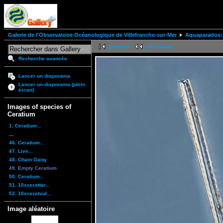
Galerie de l'Observatoire Océanologique de Villefranche-sur-Mer
Aquaparadox: 
première
précédente
Recherche avancée
Lancer un diaporama
Lancer un diaporama (plein
écran)
Images of species of
Ceratium
1. Ceratium...
...
46. Ceratium...
47. Live...
48. Chain Gang
49. Empty Ceratium
50. Ceratium...
51. 10xcerattar...
52. 10xceratvul...
Image aléatoire